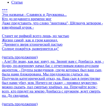
Статьи
***
Эти названья - Славянск и Дружковка...
Кто до недавнего времени мог
Даже представить, что слово "винтовка", Щёлкнув затвором -
взведённый курок -
Станет не рифмой всего лишь, но частью
Жизни самой, как и гром канонад.
"Дренвего зверя хтонической пастью
Солнце пожрётся, разверзнется ад"
(читать продолжение)
- Але! Не знаю, как вас зовут, на. Звонят вам с Донбасса, мля, -
бодро, по-военному начал бас с отчетливым южно-русским
акцентом. - Группа разведчиков, среди которых был ваш сын,
была нами блокирована. Мы предложили сдаться, на.
Получили категорический отказ, на. Ваш сын в перестрелке
был нами убит, мля. Ничего не скажу – проявил мужество,
можно сказать, пал смертью храбрых, на. Передайте всем,:
всех, кто придет на землю Донбасса с оружием, ждет смерть,
на. До свиданья.
(читать продолжение)